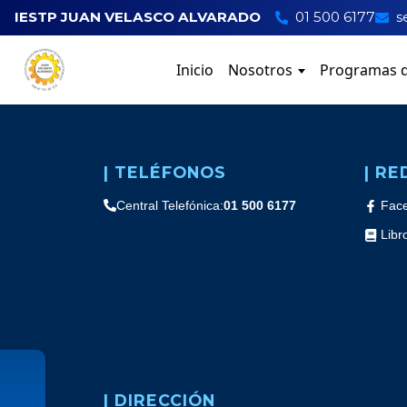
IESTP JUAN VELASCO ALVARADO
01 500 6177
s
Inicio
Nosotros
Programas d
| TELÉFONOS
| RE
Central Telefónica:
01 500 6177
Fac
Libr
| DIRECCIÓN