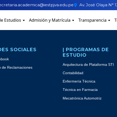
ecretaria.academica@iestpjva.edu.pe
Av. José Olaya N° 1
e Estudios
Admisión y Matrícula
Transparencia
T
DES SOCIALES
| PROGRAMAS DE
ESTUDIO
ebook
Arquitectura de Plataforma STI
o de Reclamaciones
Contabilidad
Enfermería Técnica
Técnica en Farmacia
Mecatrónica Automotriz