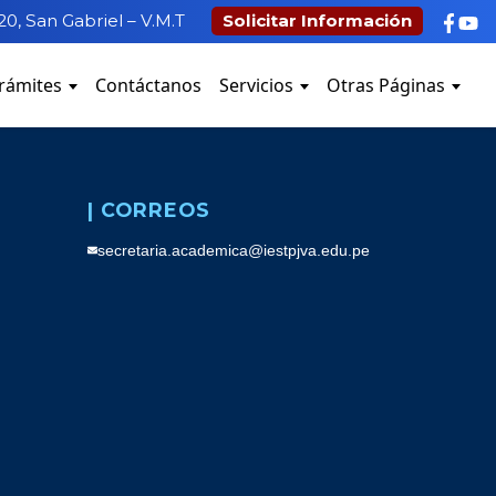
20, San Gabriel – V.M.T
Solicitar Información
rámites
Contáctanos
Servicios
Otras Páginas
| CORREOS
secretaria.academica@iestpjva.edu.pe