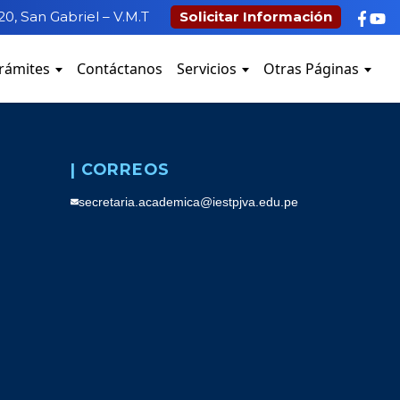
20, San Gabriel – V.M.T
Solicitar Información
rámites
Contáctanos
Servicios
Otras Páginas
| CORREOS
secretaria.academica@iestpjva.edu.pe