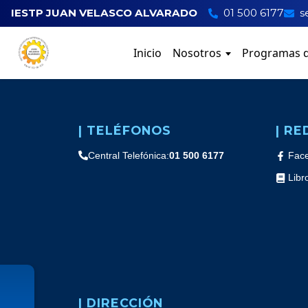
IESTP JUAN VELASCO ALVARADO
01 500 6177
s
Inicio
Nosotros
Programas d
| TELÉFONOS
| RE
Central Telefónica:
01 500 6177
Fac
Libr
| DIRECCIÓN