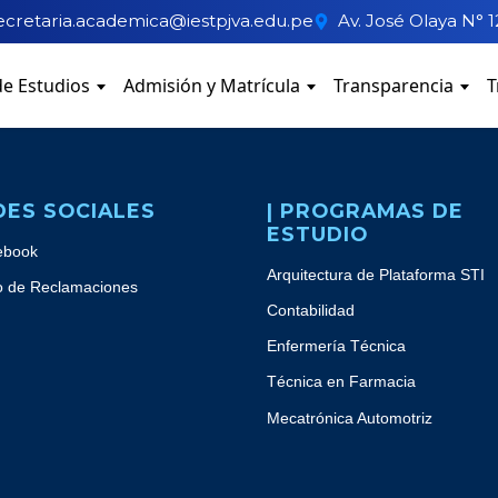
ecretaria.academica@iestpjva.edu.pe
Av. José Olaya N° 1
e Estudios
Admisión y Matrícula
Transparencia
T
DES SOCIALES
| PROGRAMAS DE
ESTUDIO
ebook
Arquitectura de Plataforma STI
o de Reclamaciones
Contabilidad
Enfermería Técnica
Técnica en Farmacia
Mecatrónica Automotriz